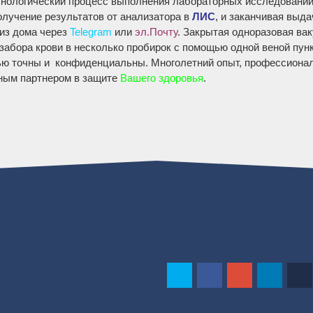
хнологический процесс выполнения лабораторных исследований 
олучение результатов от анализатора в
ЛИС
, и заканчивая выда
 из дома через
Telegram
или
эл.Почту
. Закрытая одноразовая ва
 забора крови в несколько пробирок с помощью одной веной пун
нью точны и конфиденциальны. Многолетний опыт, профессионал
ым партнером в защите
Вашего здоровья
.